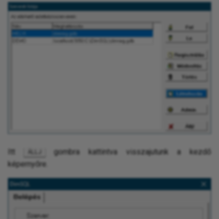
Itt
gombra kattintva visszajutunk a kezdő
ÁLLJ
képernyőre.