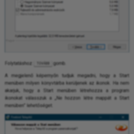
Folytatáshoz:
gomb.
TOVÁBB
A megjelenő képernyőn tudjuk megadni, hogy a Start
menüben milyen könyvtárba kerüljenek az ikonok. Ha nem
akarjuk, hogy a Start menüben létrehozza a program
ikonokat válasszuk a „Ne hozzon létre mappát a Start
menüben” lehetőséget.