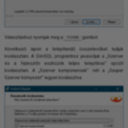
Választáshoz nyomjuk meg a
gombot.
TOVÁBB
Következő lapon a telepítendő összetevőket tudjuk
kiválasztani. A DimSQL programhoz javasoljuk a „Szerver
és a fejlesztői eszközök teljes telepítése” opciót
kiválasztani. A „Szerver komponensek” -nél a „Szuper
Szerver környezet” legyen kiválasztva.