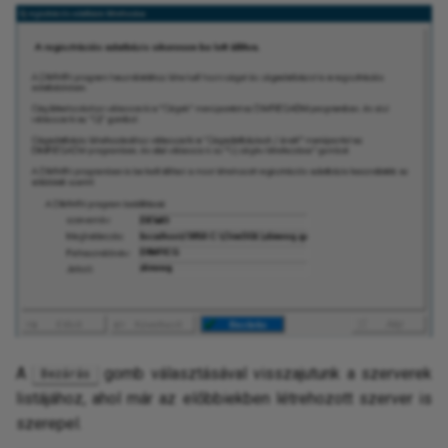
A
gomb választásával visszajutunk a szerverek
Bezárás
listájához, ahol már az előbbiekben létrehozott szerver is
szerepel.