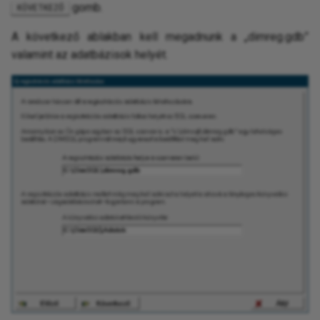
gomb.
KÖVETKEZŐ
A következő ablakban kell megadnunk a „dimreg.gdb”
valamint az adatbázisok helyét.