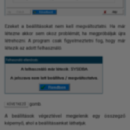
Ezeket a beállításokat nem kell megváltoztatni. Ha már
létezne akkor sem okoz problémát, ha megpróbáljuk újra
létrehozni. A program csak figyelmeztetni fog, hogy már
létezik az adott felhasználó.
gomb.
KÖVETKEZŐ
A beállítások végeztével megjelenik egy összegző
képernyő, ahol a beállításainkat láthatjuk.