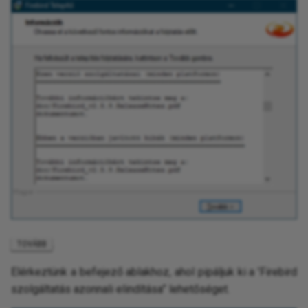
.
TOVÁBB
Elérkeztünk a befejező ablakhoz, ahol pipáljuk ki a ’Firebird
szolgáltatás azonnali elindítása” lehetőséget.