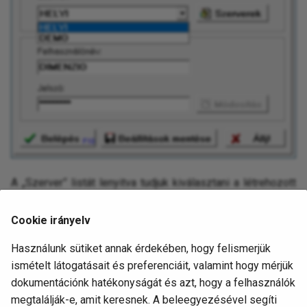
A „Szerver” listát lenyitva tudjuk kiválasztani a létrehozott
szerverünket.
Cookie irányelv
Ha szeretnénk, hogy az új szerverünk legyen az
alapértelmezett, akkor választás után nyomjuk meg a
Használunk sütiket annak érdekében, hogy felismerjük
gombot.
BEÁLLÍTÁSOK MENTÉSE
ismételt látogatásait és preferenciáit, valamint hogy mérjük
dokumentációnk hatékonyságát és azt, hogy a felhasználók
megtalálják-e, amit keresnek. A beleegyezésével segíti