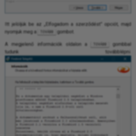
Itt jelöljük be az „Elfogadom a szerződést” opciót, majd
nyomjuk meg a
gombot.
TOVÁBB
A megjelenő információk oldalon a
gombbal
TOVÁBB
tudunk továbblépni.