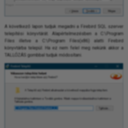
A következő lapon tudjuk megadni a Firebird SQL szerver
telepítési könyvtárát. Alapértelmezésben a C:\Program
Files illetve a C:\Program Files(x86) alatti Firebird
könyvtárba települ. Ha ez nem felel meg nekünk akkor a
TALLÓZÁS gombbal tudjuk módosítani.