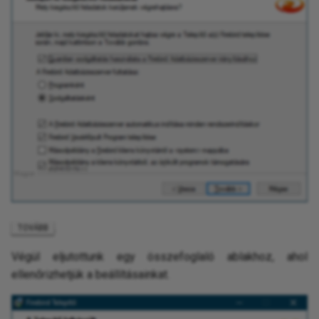
.
TOVÁBB
Végül eljutottunk egy összefoglaló ablakhoz, ahol
ellenőrizhetjük a beállításainkat.