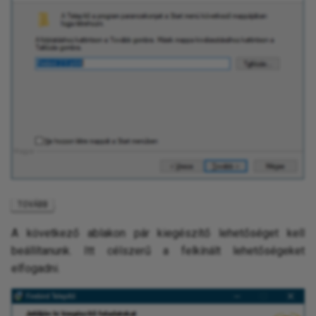
.
TOVÁBB
A következő ablakon pár kiegészítő lehetőséget kell
beállítanunk. Itt célszerű a felkínált lehetőségeket
elfogadni.