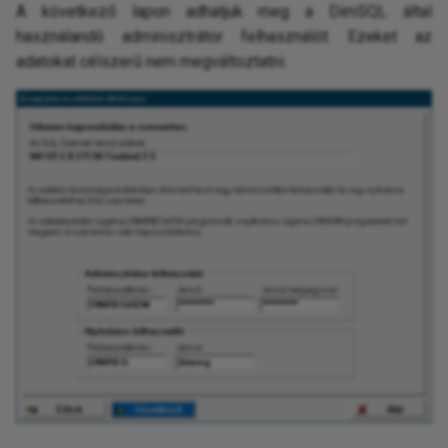
A következő lapon adhatjuk meg a DimSQL által
használandó adminisztrátor felhasználót. Ezeket az
adatokat célszerű nem megváltoztatni.