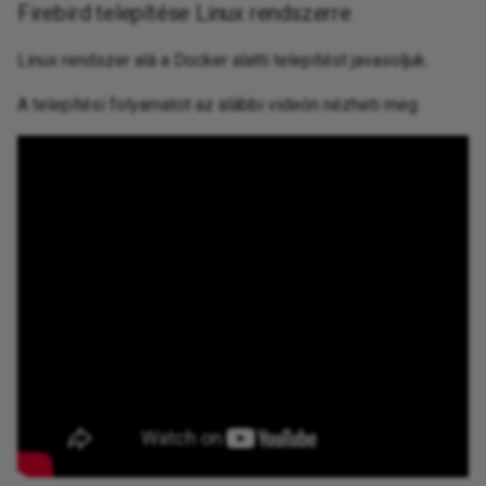
Firebird telepítése Linux rendszerre
Linux rendszer alá a Docker alatti telepítést javasoljuk.
A telepítési folyamatot az alábbi videón nézheti meg