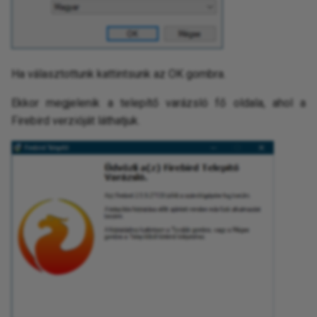
Számla-egyenleg mozgás
elemzés
Szokatlan időszaki kiugrá
Ha választottunk kattintsunk az OK gombra.
elemzése
Ekkor megjelenik a telepítő varázsló fő oldala, ahol a
Sztornó/korrekciós tételek
Firebird verzióját láthatjuk.
elemzése