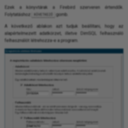
Ezek a könyvtárak a Firebird szerveren értendők.
Folytatáshoz
gomb.
KÖVETKEZŐ
A következő ablakon azt tudjuk beállítani, hogy az
alapértelmezett adatkörzet, illetve DimSQL felhasználó
felhasználót létrehozza-e a program.