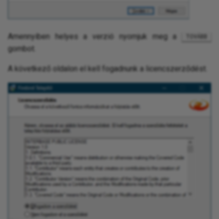
Amennyiben helyes a verzió nyomjuk meg a
TOVÁBB
gombot.
A következő oldalon el kell fogadnunk a licencszerződést.