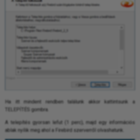
Ha itt mindent rendben találunk akkor kattintsunk a
TELEPÍTÉS gombra.
A telepítés gyorsan lefut (1 perc), majd egy információs
ablak nyílik meg ahol a Firebird szerverről olvashatunk.