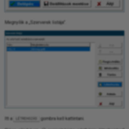
Megnyílik a „Szerverek listája”.
Itt a
gombra kell kattintani.
LÉTREHOZÁS