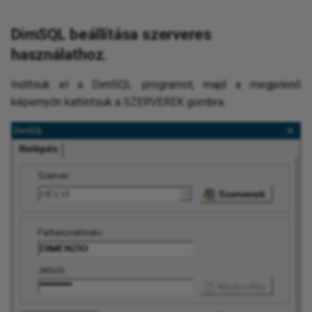
DimSQL beállítása szerveres
használathoz.
Indítsuk el a DimSQL programot, majd a megjelenő
képernyőn kattintsuk a SZERVEREK gombra.