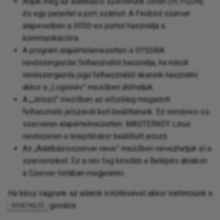
Adjuk meg az adatbázis szerverünk címét (IP, FQDN)
és egy perjellel a port számot. A Firebird szerver
alapesetben a 3050-es portot használja a
kommunikációra.
A program alapértelemezetten a SYSDBA
rendszergazdai felhasználót használja, ha másik
rendszergazda jogú felhasználót akarunk használni
akkor a „Loginnév” mezőben átírhatjuk.
A „Jelszó” mezőben az előzőleg megadott
felhasználó jelszavát kell beállítanunk. Ez windows-os
szerveren alapértelmezetten: MASTERKEY. Linux
rendszeren a telepítéskor beállított jelszó.
Az „Adatbázisszerver neve” mezőben nevezhetjük el a
szerverünket. Ez a név fog később a Belépés ablakon
a Szerver listában megjelenni.
Ha kész vagyunk az adatok kitöltésével akkor kattintsunk a
gombra.
KÖVETKEZŐ