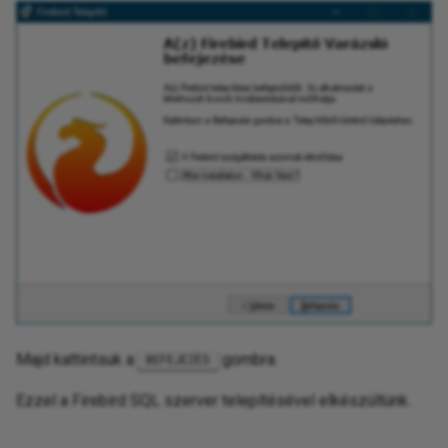
Majd kattintsuk a
gombra.
BEFEJEZÉS
Ezzel a Firebird SQL szerver telepítésével elkészültünk.